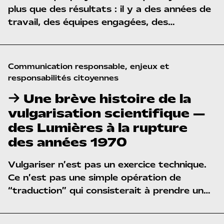
plus que des résultats : il y a des années de
travail, des équipes engagées, des
financements obtenus de haute lutte, des
publications qui jalonnent un parcours, des
partenaires qui rendent l’aventure possible.
Communication responsable, enjeux et 
Pourtant, en ligne, cette richesse disparaît
responsabilités citoyennes
souvent derrière un
site générique
,
Une brève histoire de la
incapable de raconter la réalité de la
vulgarisation scientifique —
recherche.
des Lumières à la rupture
des années 1970
Vulgariser n’est pas un exercice technique.
Ce n’est pas une simple opération de
“traduction” qui consisterait à prendre un
texte savant pour le mettre à la portée
d’un public supposé moins savant.