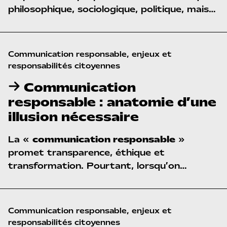
philosophique, sociologique, politique, mais
aussi géopolitique et économique du
concept de communication — un concept
déjà stratégique depuis Sparte.
Communication responsable, enjeux et 
responsabilités citoyennes
Communication
responsable : anatomie d’une
illusion nécessaire
La «
communication responsable
»
promet transparence, éthique et
transformation. Pourtant, lorsqu’on
examine ses fondements — ontologiques,
sociologiques, économiques — elle apparaît
comme une illusion structurante. Cet article
Communication responsable, enjeux et 
explore les mécanismes qui transforment la
responsabilités citoyennes