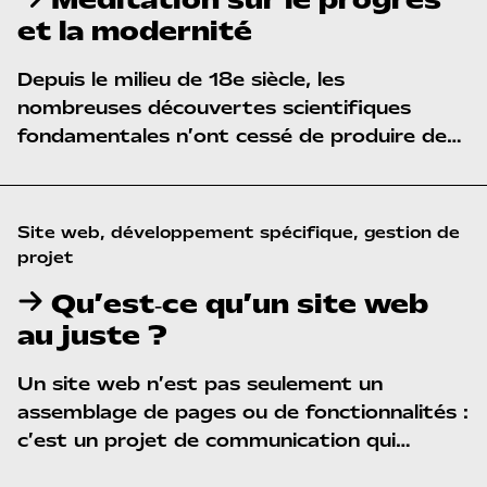
Méditation sur le progrès
qui s’est construit dans la nuance et la
et la modernité
prudence.
Depuis le milieu de 18e siècle, les
nombreuses découvertes scientifiques
fondamentales n’ont cessé de produire des
innovations techniques qui ont transformé
en profondeur le monde autour de nous,
façonné nos sociétés et modifié nos
Site web, développement spécifique, gestion de 
perceptions.
projet
Qu’est‑ce qu’un site web
au juste ?
Un site web n’est pas seulement un
assemblage de pages ou de fonctionnalités :
c’est un projet de communication qui
s’exprime à travers un outil numérique. Sa