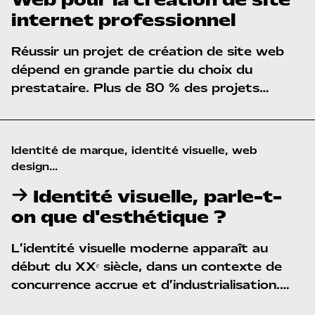
Web pour la création de site
internet professionnel
Réussir un projet de
création de site web
dépend en grande partie du choix du
prestataire. Plus de 80 % des projets
échouent faute d’accompagnement adapté,
de méthode ou de compréhension des
besoins. Sélectionner la bonne agence est
Identité de marque, identité visuelle, web 
donc une étape stratégique.
design...
Identité visuelle, parle-t-
on que d'esthétique ?
L’identité visuelle moderne apparaît au
début du XXᵉ siècle, dans un contexte de
concurrence accrue et d’industrialisation.
Elle répond à un besoin fondamental :