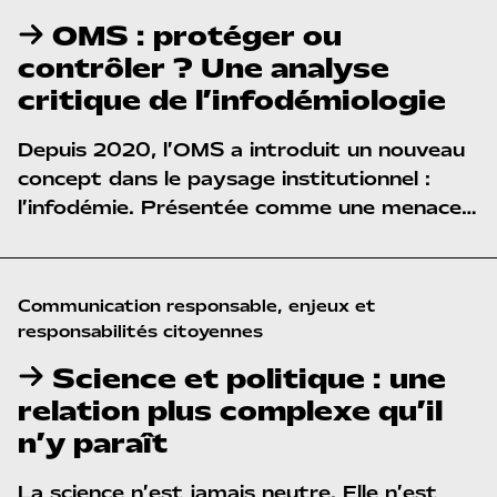
responsabilité en récit, et le récit en
OMS : protéger ou
ignorance organisée. Une lecture critique
contrôler ? Une analyse
pour comprendre ce que la communication
critique de l’infodémiologie
cache lorsqu’elle prétend éclairer.
Depuis 2020, l’OMS a introduit un nouveau
concept dans le paysage institutionnel :
l’infodémie. Présentée comme une menace
sanitaire, elle désigne la
surabondance
d’informations
qui perturberait la
compréhension du public et compliquerait la
Communication responsable, enjeux et 
réponse aux crises. À travers ce terme,
responsabilités citoyennes
l’OMS ne décrit pas seulement un
Science et politique : une
phénomène : elle construit un
nouveau
relation plus complexe qu’il
problème public
, légitimant une intervention
n’y paraît
directe dans la circulation de l’information
et dans les logiques de
communication
La science n’est jamais neutre. Elle n’est
institutionnelle
.