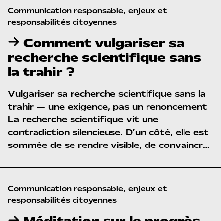
Vulgariser, c’est toujours un acte qui
Communication responsable, enjeux et 
engage une
conception de la science
, du
responsabilités citoyennes
public, de leurs relations, et même de la
Comment vulgariser sa
société. Retracer cette histoire, c’est
recherche scientifique sans
comprendre pourquoi vulgariser aujourd’hui
la trahir ?
ne peut plus être simplement “mettre à la
portée de tous”.
Vulgariser sa recherche scientifique sans la
trahir — une exigence, pas un renoncement
La recherche scientifique vit une
contradiction silencieuse. D’un côté, elle est
sommée de se rendre visible, de convaincre
financeurs, médias et société de son utilité.
De l’autre, elle craint que la simplification ne
soit qu’une forme de trahison. Vulgariser
Communication responsable, enjeux et 
donnerait l’impression de perdre en rigueur,
responsabilités citoyennes
de livrer une version appauvrie d’un travail