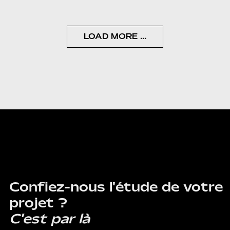
distinguer une entreprise, structurer son
image et exprimer sa personnalité à travers
un système graphique cohérent.
LOAD MORE ...
CONTACT
Confiez-nous l'étude de votre
projet ?
C'est par là