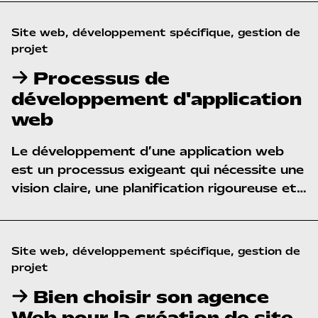
valeur réside dans la cohérence entre
identité, message, structure et expérience.
Site web, développement spécifique, gestion de 
projet
Processus de
développement d'application
web
Le développement d’une application web
est un processus exigeant qui nécessite une
vision claire, une planification rigoureuse et
une coordination méthodique. Comprendre
les étapes critiques permet d’éviter les
risques majeurs et d’assurer la réussite du
Site web, développement spécifique, gestion de 
projet.
projet
Bien choisir son agence