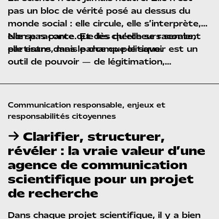
pas un bloc de vérité posé au dessus du
monde social : elle circule, elle s’interprète,
elle se raconte. Et dès qu’elle se raconte,
Non pas parce que les chercheurs seraient
elle entre dans le champ politique.
partisans, mais parce que
le savoir est un
outil de pouvoir
— de légitimation,
d’influence, d’orientation des décisions
collectives.
Communication responsable, enjeux et 
responsabilités citoyennes
Clarifier, structurer,
révéler : la vraie valeur d’une
agence de communication
scientifique pour un projet
de recherche
Dans chaque projet scientifique, il y a bien